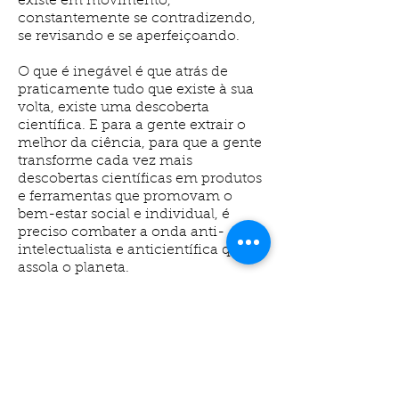
existe em movimento,
constantemente se contradizendo,
se revisando e se aperfeiçoando.
O que é inegável é que atrás de
praticamente tudo que existe à sua
volta, existe uma descoberta
científica. E para a gente extrair o
melhor da ciência, para que a gente
transforme cada vez mais
descobertas científicas em produtos
e ferramentas que promovam o
bem-estar social e individual, é
preciso combater a onda anti-
intelectualista e anticientífica que
assola o planeta.
Para isso, no Trip com Ciência, o
neurocientista Stevens Rehen nos
ajuda a redescobrir o prazer de falar
sobre ciência, nos reaproxima das
pesquisas e dos próprios cientistas e
nos mostra como o tema é parte