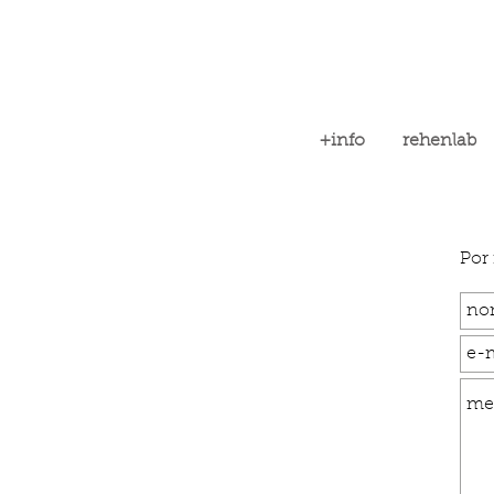
+info
rehenlab
Por